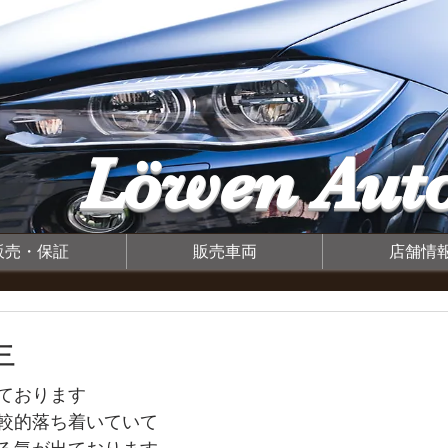
Löwen Auto
販売・保証
販売車両
店舗情
年
ております
較的落ち着いていて