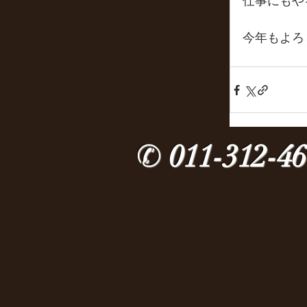
仕事にもや
今年もよろ
✆
011-312-4