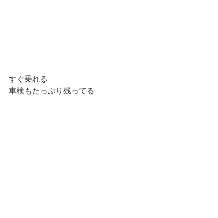
すぐ乗れる
車検もたっぷり残ってる
2台です
タイヤ交換時期も近づいてきています
ご予約はお早めにお願いします
レーベンオートサービス